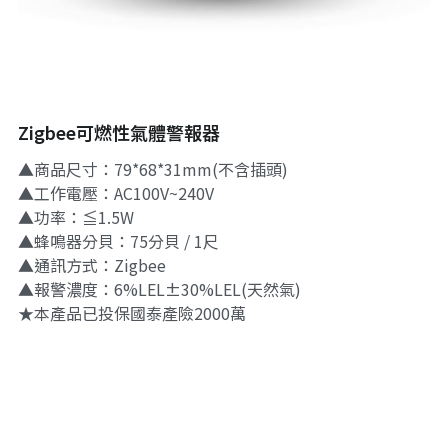
Zigbee可燃性氣體警報器
▲商品尺寸：79*68*31mm(不含插頭)
▲工作電壓：AC100V~240V
▲功率：≦1.5W
▲蜂鳴器分貝：75分貝 / 1尺
▲通訊方式：Zigbee
▲報警濃度：6%LEL±30%LEL(天然氣)
★本產品已投保國泰產險2000萬