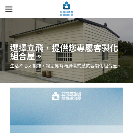
關於立飛
設計案例
選擇立飛，提供您專屬客製化
施工技術
組合屋。
常見問題
生活不必太複雜，讓您擁有滿滿儀式感的客製化組合屋。
洽談諮詢
最新文章
交通指南
搜索