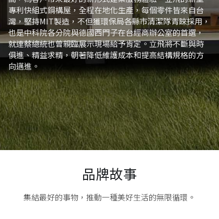
專利快組式鋼構屋，全程在地化生產，每個零件皆來自台
灣，堅持MIT製造，不但獲環保局各縣市清潔隊青睞採用，
也是中科院各分院與德國西門子在台經商辦公室的首選，
就連蔡總統也曾親臨展示現場給予肯定。立飛將不斷與時
俱進、精益求精，朝著降低維護成本和提高結構規格的方
向邁進。
品牌故事
集結最好的事物，推動一種美好生活的無限循環。