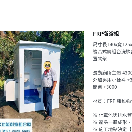
FRP衛浴組
尺寸長140x寬125
複合式鏡組台洗臉
置物架
流動廁所主體 430
外加男用小便斗 +3
開窗 +3000
材質：FRP 纖維
※ 化糞池與排水
※ 產品一體成形
※ 施工地點決定【