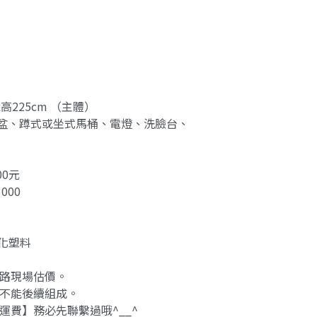
x高225cm （主體）
盆、蹲式或坐式馬桶、電燈、洗臉台、
00元
000
強化塑料
管路現場估價。
，不能後續組成。
運費】務必先聯繫過哦^__^