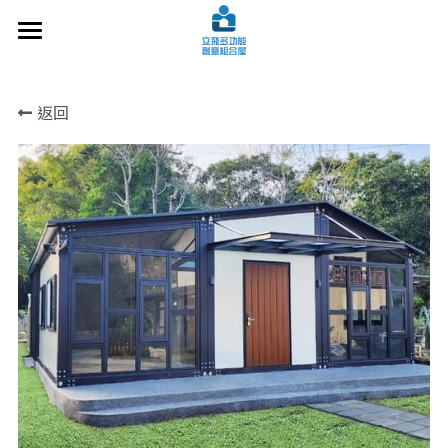
×
部落格分類
關於立飛
返回
設計案例
所有博客分類
施工技術
常見問題
洽談諮詢
最新文章
交通指南
搜索