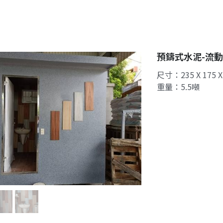
預鑄式水泥-流動
尺寸：235 X 175 X
重量：5.5噸