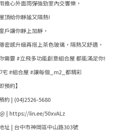
用擔心外面雨彈強勁室內交響樂
，
屋頂給你靜謐又隔熱!
窗戶讓你靜上加靜
，
隱密感升級再搭上茶色玻璃，隔熱又舒適
，
你需要 #立飛多功能創意組合屋 都能滿足你!
即宅 #組合屋 #讓每個_m2_都精彩
即預約】
約 | (04)2526-5680
@ | https://lin.ee/50xvALz
地址 | 台中市神岡區中山路303號