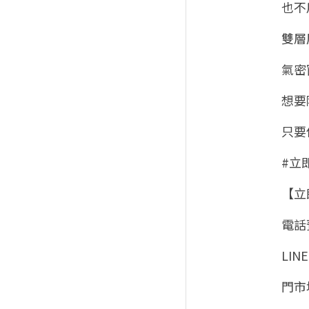
也不
雙層
氣密
想要
只要
#立
【立
電話預
LINE
門市