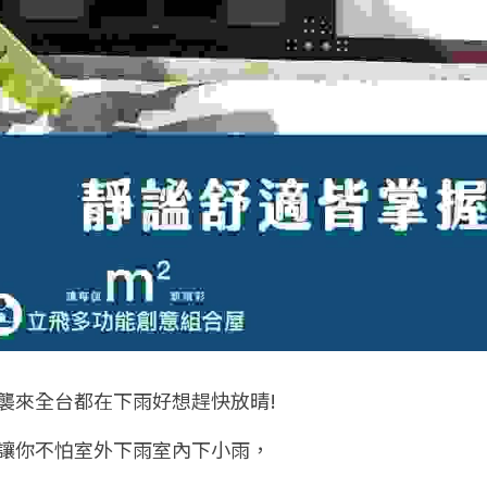
襲來全台都在下雨好想趕快放晴!
讓你不怕室外下雨室內下小雨，