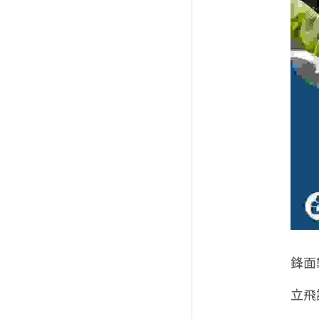
鋒面
立飛