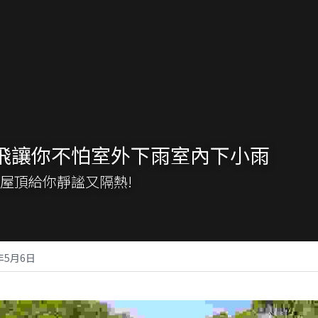
飛讓你不怕室外下雨室內下小雨
屋頂給你靜謐又隔熱!
4年5月6日