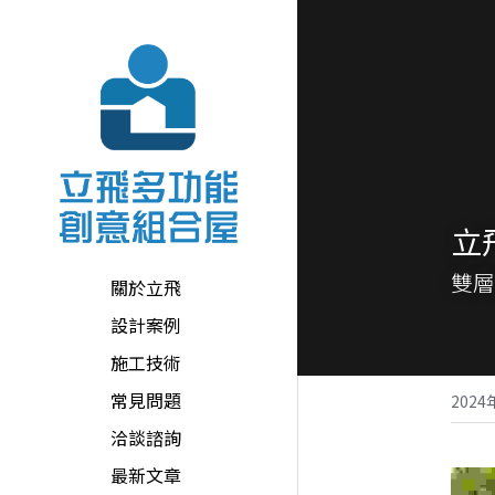
立
雙層
關於立飛
設計案例
施工技術
常見問題
202
洽談諮詢
最新文章