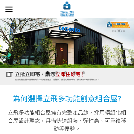
×
部落格分類
關於立飛
設計案例
所有博客分類
施工技術
常見問題
洽談諮詢
最新文章
為何選擇立飛多功能創意組合屋?
交通指南
立飛多功能組合屋擁有完整產品線，採用模組化組
搜索
合屋設計理念，具備快速組裝、彈性高、可重複移
動等優勢。