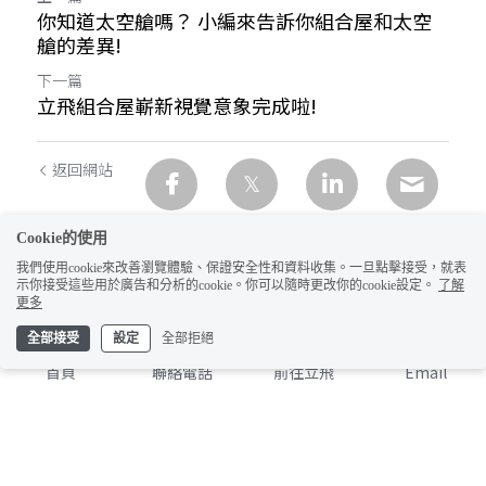
你知道太空艙嗎？ 小編來告訴你組合屋和太空
艙的差異!
下一篇
立飛組合屋嶄新視覺意象完成啦!
返回網站
Cookie的使用
我們使用cookie來改善瀏覽體驗、保證安全性和資料收集。一旦點擊接受，就表
示你接受這些用於廣告和分析的cookie。你可以隨時更改你的cookie設定。
了解
更多
1
全部接受
設定
全部拒絕
首頁
聯絡電話
前往立飛
Email