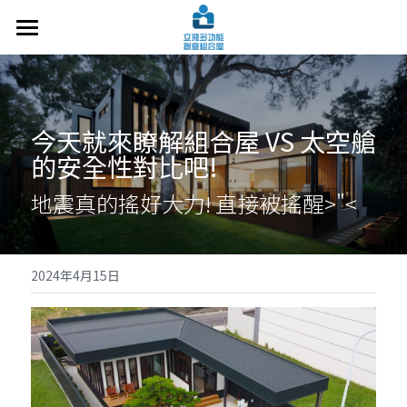
關於立飛
設計案例
今天就來瞭解組合屋 VS 太空艙
施工技術
的安全性對比吧!
常見問題
地震真的搖好大力! 
直接被搖醒>"<
洽談諮詢
最新文章
2024年4月15日
交通指南
搜索