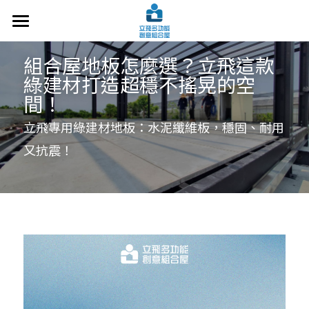
關於立飛
組合屋地板怎麼選？立飛這款
綠建材打造超穩不搖晃的空
設計案例
間！
施工技術
立飛專用綠建材地板：水泥纖維板，穩固、耐用
常見問題
又抗震！
洽談諮詢
最新文章
交通指南
搜索