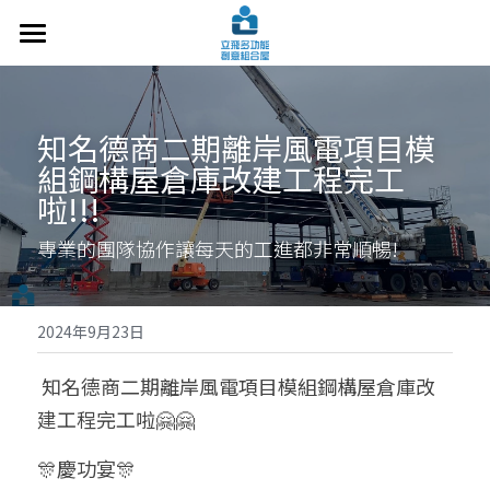
關於立飛
設計案例
知名德商二期離岸風電項目模
組鋼構屋倉庫改建工程完工
施工技術
啦!!!
常見問題
專業的團隊協作讓每天的工進都非常順暢!
洽談諮詢
最新文章
2024年9月23日
交通指南
 知名德商二期離岸風電項目模組鋼構屋倉庫改
建工程完工啦🤗🤗
搜索
🎊慶功宴🎊