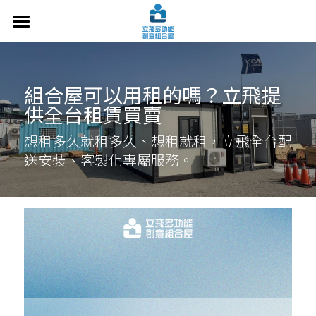
關於立飛
設計案例
組合屋可以用租的嗎？立飛提
供全台租賃買賣
施工技術
想租多久就租多久、想租就租，立飛全台配
常見問題
送安裝、客製化專屬服務。
洽談諮詢
最新文章
交通指南
搜索